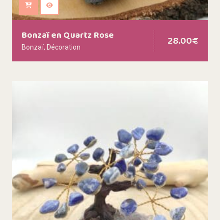
Ajouter au panier
Bonzaï en Quartz Rose
28.00
€
Bonzaï
,
Décoration