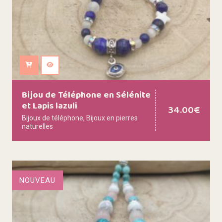
Ajouter au panier
Bijou de Téléphone en Sélénite
et Lapis lazuli
34.00
€
Bijoux de téléphone
,
Bijoux en pierres
naturelles
NOUVEAU