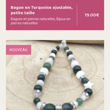
Bague en Turquoise ajustable,
petite taille
19.00
€
Bagues en pierres naturelles
,
Bijoux en
pierres naturelles
NOUVEAU