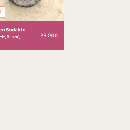
r au panier
en Sodalite
28.00
€
vie
,
Bonzaï
,
n