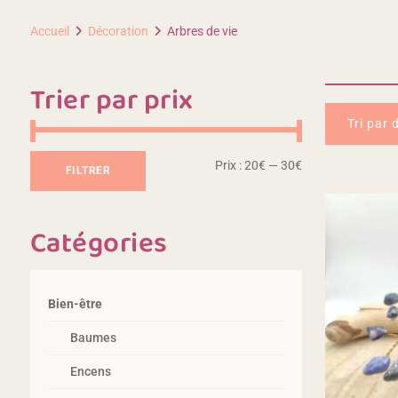
Accueil
Décoration
Arbres de vie
Trier par prix
Prix
Prix
Prix :
20€
—
30€
FILTRER
min
max
Catégories
Bien-être
Baumes
Encens