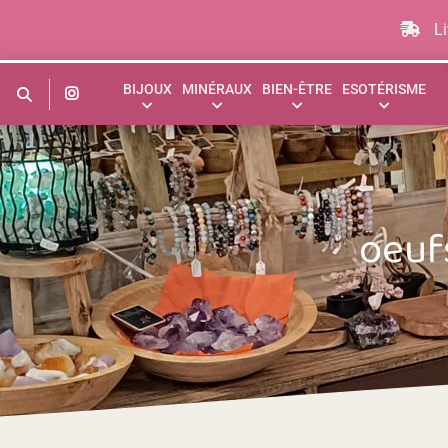
Aller
au
Li
contenu
BIJOUX
MINÉRAUX
BIEN-ÊTRE
ESOTÉRISME
oeuf