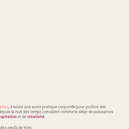
elles
, il existe une autre pratique corporelle pour profiter des
st depuis la nuit des temps considéré comme le siège de puissantes
nspiration
et de
créativité
.
 dits oeufs de Yoni.