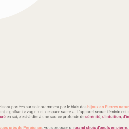
ci sont portées sur soi notamment par le biais des
bijoux en Pierres natur
oni, signifiant « vagin » et « espace sacré ». L’appareil sexuel féminin e
cré
en soi, c’est-à-dire à une source profonde de
sérénité
,
d’intuition
,
d’i
iques près de Perpignan
, vous propose un
grand choix d’oeufs en pierre
,