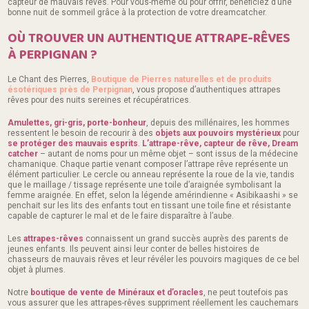
capteur de mauvais rêves. Pour vous-même ou pour offrir, bénéficiez d’une
bonne nuit de sommeil grâce à la protection de votre dreamcatcher.
OÙ TROUVER UN AUTHENTIQUE ATTRAPE-RÊVES
À PERPIGNAN ?
Le Chant des Pierres,
Boutique de Pierres naturelles et de produits
ésotériques près de Perpignan
, vous propose d’authentiques attrapes
rêves pour des nuits sereines et récupératrices.
Amulettes, gri-gris, porte-bonheur
, depuis des millénaires, les hommes
ressentent le besoin de recourir à des
objets aux pouvoirs mystérieux
pour
se protéger des mauvais esprits
.
L’attrape-rêve, capteur de rêve, Dream
catcher
– autant de noms pour un même objet – sont issus de la médecine
chamanique. Chaque partie venant composer l’attrape rêve représente un
élément particulier. Le cercle ou anneau représente la roue de la vie, tandis
que le maillage / tissage représente une toile d’araignée symbolisant la
femme araignée. En effet, selon la légende amérindienne « Asibikaashi » se
penchait sur les lits des enfants tout en tissant une toile fine et résistante
capable de capturer le mal et de le faire disparaître à l’aube.
Les
attrapes-rêves
connaissent un grand succès auprès des parents de
jeunes enfants. Ils peuvent ainsi leur conter de belles histoires de
chasseurs de mauvais rêves et leur révéler les pouvoirs magiques de ce bel
objet à plumes.
Notre
boutique de vente de Minéraux et d’oracles
, ne peut toutefois pas
vous assurer que les attrapes-rêves suppriment réellement les cauchemars