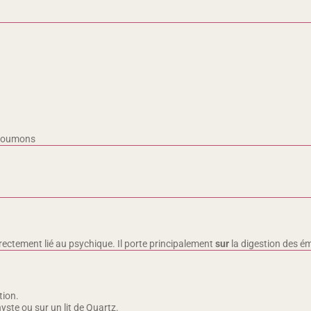
s poumons
directement lié au psychique. Il porte principalement
sur
la digestion des ém
tion.
yste ou sur un lit de Quartz.