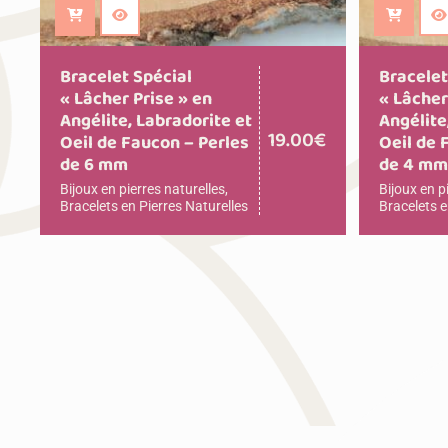
Ajouter au panier
Ajouter
Bracelet Spécial
Bracelet
« Lâcher Prise » en
« Lâcher
Angélite, Labradorite et
Angélite
19.00
€
Oeil de Faucon – Perles
Oeil de 
de 6 mm
de 4 m
Bijoux en pierres naturelles
,
Bijoux en p
Bracelets en Pierres Naturelles
Bracelets e