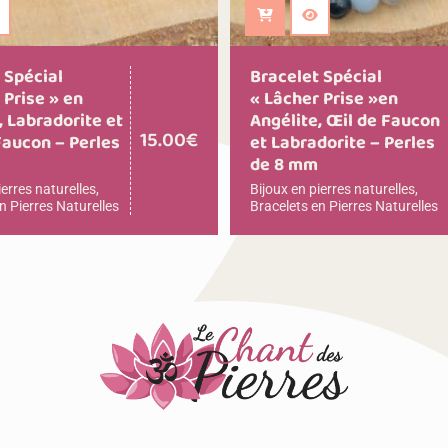
 au panier
Ajouter au panier
 Spécial
Bracelet Spécial
 Prise » en
« Lâcher Prise »en
, Labradorite et
Angélite, Œil de Faucon
15.00
€
Faucon – Perles
et Labradorite – Perles
m
de 8 mm
ierres naturelles
,
Bijoux en pierres naturelles
,
n Pierres Naturelles
Bracelets en Pierres Naturelles