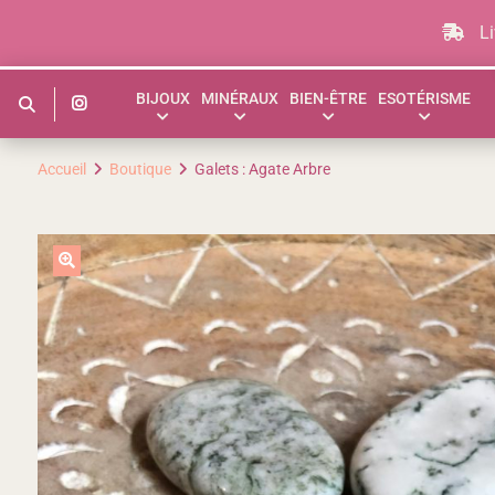
Aller
au
Li
contenu
BIJOUX
MINÉRAUX
BIEN-ÊTRE
ESOTÉRISME
Accueil
Boutique
Galets : Agate Arbre