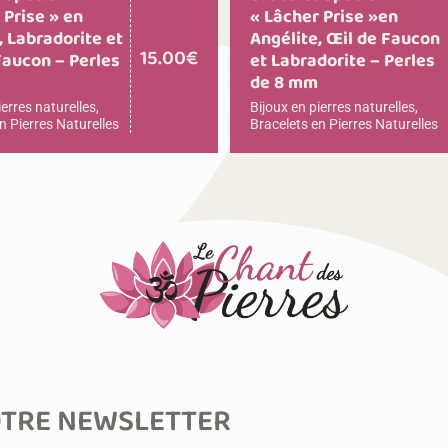
 Prise » en
« Lâcher Prise »en
, Labradorite et
Angélite, Œil de Faucon
15.00
€
Faucon – Perles
et Labradorite – Perles
m
de 8 mm
ierres naturelles
,
Bijoux en pierres naturelles
,
n Pierres Naturelles
Bracelets en Pierres Naturelles
TRE NEWSLETTER