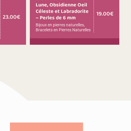
Lune, Obsidienne Oeil
Céleste et Labradorite
19.00
€
23.00
€
– Perles de 6 mm
Bijoux en pierres naturelles
,
Bracelets en Pierres Naturelles
JE M'ABONNE !