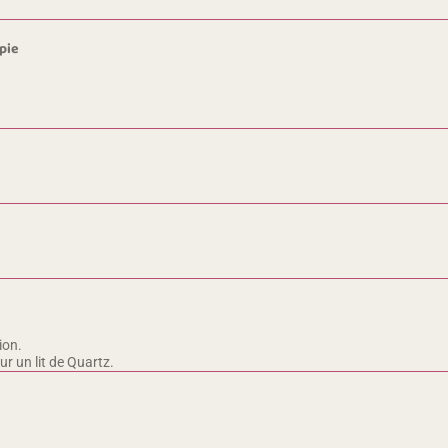
pie
ion.
r un lit de Quartz.