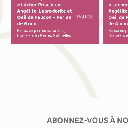
« Lâcher Prise » en
« Lâcher
Angélite, Labradorite et
Angélite
19.00
€
Oeil de Faucon – Perles
Oeil de 
de 6 mm
de 4 m
Bijoux en pierres naturelles
,
Bijoux en p
Bracelets en Pierres Naturelles
Bracelets e
ABONNEZ-VOUS À NO