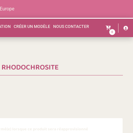
 Europe
ATION
CRÉER UN MODÈLE
NOUS CONTACTER
0
N RHODOCHROSITE
ormé(e) lorsque ce produit sera réapprovisionné