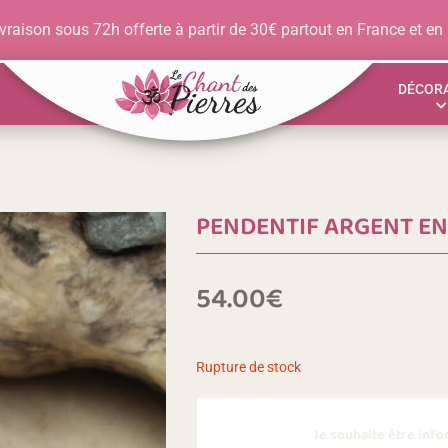
vraison sous 72h offerte à partir de 30€ partout en France et en
DÉCOR
PENDENTIF ARGENT E
54.00
€
Rupture de stock
Je souhaite être inf